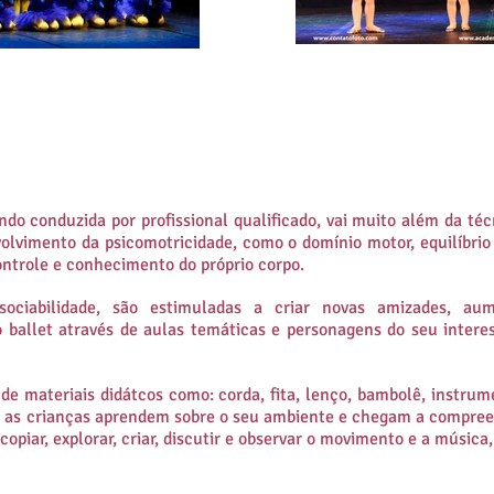
ndo conduzida por profissional qualificado, vai muito além da téc
volvimento da psicomotricidade, como o domínio motor, equilíbri
controle e conhecimento do próprio corpo.
e sociabilidade, são estimuladas a criar novas amizades, a
o ballet através de aulas temáticas e personagens do seu inter
 de materiais didátcos como: corda, fita, lenço, bambolê, instru
ra as crianças aprendem sobre o seu ambiente e chegam a compre
copiar, explorar, criar, discutir e observar o movimento e a músic