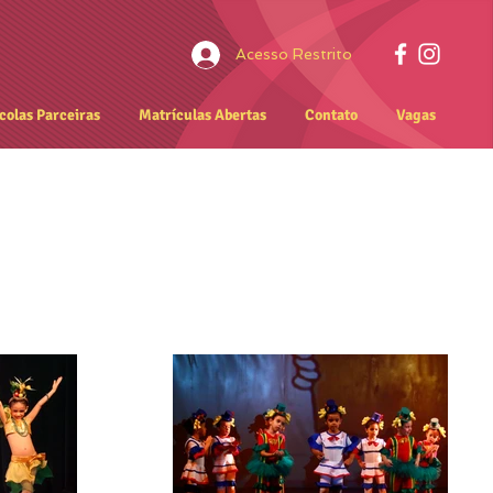
Acesso Restrito
colas Parceiras
Matrículas Abertas
Contato
Vagas