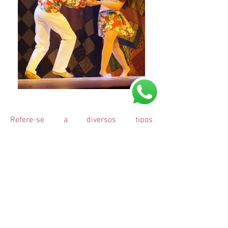
Refere-se a diversos tipos
de dança executados por um par de
dançarinos. As danças de salão são
consideradas uma forma
de entretenimento e de integração
social.
JARDIM ICARAÍ
21 2612-0042