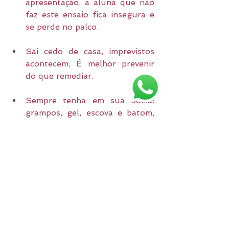
apresentação, a aluna que não 
faz este ensaio fica insegura e 
se perde no palco.
Sai cedo de casa, imprevistos 
acontecem, É melhor prevenir 
do que remediar.
Sempre tenha em sua bolsa: 
grampos, gel, escova e batom, 
vejam se suas meias não tem 
fios puxados e se suas 
sapatilhas estão bem 
amarradas.
Uma boa bailarina nunca dança 
com brincos, anéis, colares, 
relógio, esmaltes escuros e com 
chiclete, a não ser que esses 